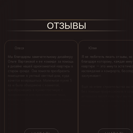
ОТЗЫВЫ
Олеся
Юлия
Мы благодарны замечательному дизайнеру
Я не любитель писать отзывы, но
Ольге Вартановой и ее команде за помощь
благодаря которому, каждая мину
в дизайне нашей однокомнатной квартиры в
квартире — это минута эстетичес
старом фонде. Она помогла преобразить
наслаждения и комфорта, бесспор
помещение в уютный светлый дом, куда
заслуживает.
хочется возвращаться. Маленькая кухня 5
кв м была объединена с комнатой,
Ещё на этапе строительства мы п
преобразившись в кухню-гостиную с
без помощи профессионала в соз
зонированием для приготовления пищи,
интерьера нашей квартиры мы не
отдыха и рабочего места с компьютерным
обойдёмся, да и не хотелось ‚ че
столом. Двусторонние шкафы оказались
говоря, на этом экономить ‚ так к
очень вместительными и выступали в роли
место, где всё должно быть идеа
перегородки, разделяющей комнату и
идеально именно для тебя и твоей
коридор. Зеркальная поверхность шкафов и
так как вкусы и требования у все
светлый интерьер расширили визуально
помещение. Нам очень приятно было
Нам очень повезло — в нашем о